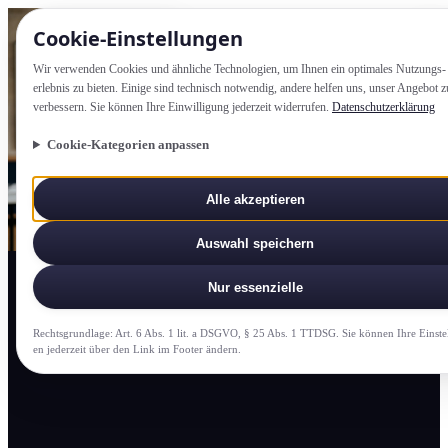
Cookie-Einstellung­en
Wir verwenden Cookies und ähnliche Technologien, um Ihnen ein optimales Nutzungs­
erlebnis zu bieten. Einige sind technisch notwendig, andere helfen uns, unser Angebot z
verbessern. Sie können Ihre Einwilligung jederzeit widerrufen.
Datenschutzerklärung
Cookie-Kategorien anpassen
Alle akzeptieren
Auswahl speichern
Nur essenzielle
Rechtsgrundlage: Art. 6 Abs. 1 lit. a DSGVO, § 25 Abs. 1 TTDSG. Sie können Ihre Einste
en jederzeit über den Link im Footer ändern.