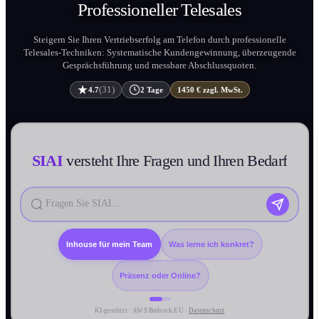
Professioneller
Telesales
Steigern Sie Ihren Vertriebserfolg am Telefon durch professionelle
Telesales-Techniken: Systematische Kundengewinnung, überzeugende
Gesprächs­führung und messbare Abschlussquoten.
(31)
4.7
2 Tage
1450 € zzgl. MwSt.
SIAI
versteht Ihre Fragen und Ihren Bedarf
Inhouse für mein Team
Was lerne ich konkret?
Präsenz oder Online?
KI-gestützt · AWS Bedrock EU ·
Datenschutz