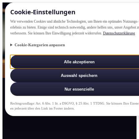
Cookie-Einstellung­en
Wir verwenden Cookies und ähnliche Technologien, um Ihnen ein optimales Nutzungs­
erlebnis zu bieten. Einige sind technisch notwendig, andere helfen uns, unser Angebot z
verbessern. Sie können Ihre Einwilligung jederzeit widerrufen.
Datenschutzerklärung
Cookie-Kategorien anpassen
Alle akzeptieren
Auswahl speichern
Nur essenzielle
Rechtsgrundlage: Art. 6 Abs. 1 lit. a DSGVO, § 25 Abs. 1 TTDSG. Sie können Ihre Einste
en jederzeit über den Link im Footer ändern.