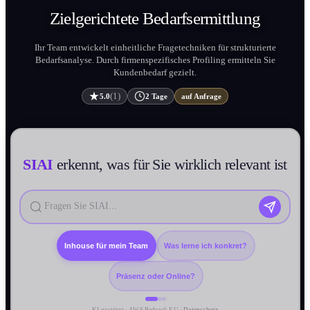
Zielgerichtete
Bedarfsermittlung
Ihr Team entwickelt einheit­liche Frage­techniken für strukturierte
Bedarfs­analyse. Durch firmenspezifisches Profiling ermitteln Sie
Kundenbedarf gezielt.
(1)
5.0
2 Tage
auf Anfrage
SIAI
erkennt, was für Sie wirklich relevant ist
Inhouse für mein Team
Was lerne ich konkret?
Präsenz oder Online?