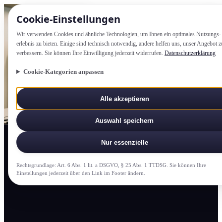
Cookie-Einstellung­en
Wir verwenden Cookies und ähnliche Technologien, um Ihnen ein optimales Nutzungs­
erlebnis zu bieten. Einige sind technisch notwendig, andere helfen uns, unser Angebot z
verbessern. Sie können Ihre Einwilligung jederzeit widerrufen.
Datenschutzerklärung
Cookie-Kategorien anpassen
Alle akzeptieren
Auswahl speichern
Nur essenzielle
Rechtsgrundlage: Art. 6 Abs. 1 lit. a DSGVO, § 25 Abs. 1 TTDSG. Sie können Ihre
Einstellung­en jederzeit über den Link im Footer ändern.