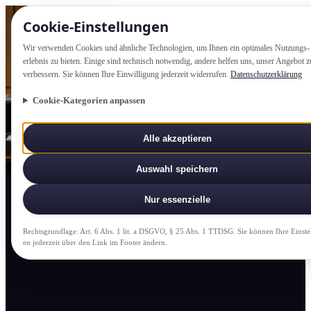
Cookie-Einstellung­en
Wir verwenden Cookies und ähnliche Technologien, um Ihnen ein optimales Nutzungs­
erlebnis zu bieten. Einige sind technisch notwendig, andere helfen uns, unser Angebot z
verbessern. Sie können Ihre Einwilligung jederzeit widerrufen.
Datenschutzerklärung
Cookie-Kategorien anpassen
Alle akzeptieren
Auswahl speichern
Nur essenzielle
Rechtsgrundlage: Art. 6 Abs. 1 lit. a DSGVO, § 25 Abs. 1 TTDSG. Sie können Ihre Einste
en jederzeit über den Link im Footer ändern.