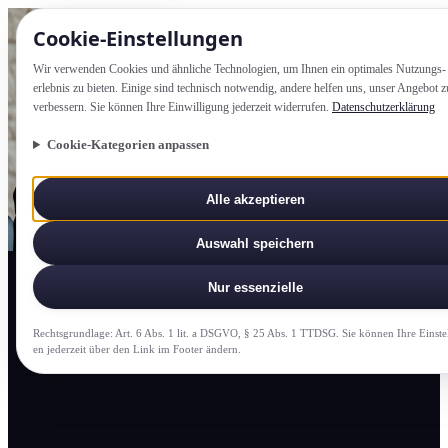
Cookie-Einstellung­en
Wir verwenden Cookies und ähnliche Technologien, um Ihnen ein optimales Nutzungs­
erlebnis zu bieten. Einige sind technisch notwendig, andere helfen uns, unser Angebot z
verbessern. Sie können Ihre Einwilligung jederzeit widerrufen.
Datenschutzerklärung
Cookie-Kategorien anpassen
Alle akzeptieren
Auswahl speichern
Nur essenzielle
Rechtsgrundlage: Art. 6 Abs. 1 lit. a DSGVO, § 25 Abs. 1 TTDSG. Sie können Ihre Einste
en jederzeit über den Link im Footer ändern.