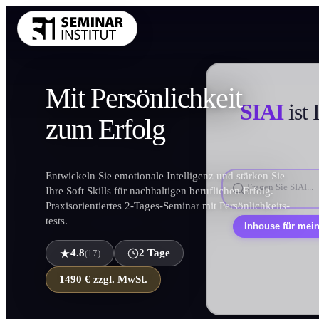
THEMENKRE
Führung und 
Mit Persönlichkeit
SIAI
ist 
Kommunikatio
zum
Erfolg
Vertrieb und 
KI und Digit
Entwickeln Sie emotionale Intelligenz und stärken Sie
Projekt und 
Ihre Soft Skills für nachhaltigen beruflichen Erfolg.
Marketing
Praxisorientiertes 2-Tages-Seminar mit Persönlichkeits­
tests.
Personal und 
Persönlic
Finanzen Con
4.8
2 Tage
(17)
Einkauf und 
1490 € zzgl. MwSt.
Alle Themen