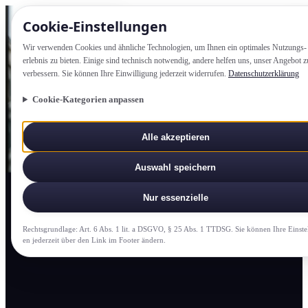
Cookie-Einstellung­en
Wir verwenden Cookies und ähnliche Technologien, um Ihnen ein optimales Nutzungs­
erlebnis zu bieten. Einige sind technisch notwendig, andere helfen uns, unser Angebot z
verbessern. Sie können Ihre Einwilligung jederzeit widerrufen.
Datenschutzerklärung
Cookie-Kategorien anpassen
Alle akzeptieren
Auswahl speichern
Nur essenzielle
Rechtsgrundlage: Art. 6 Abs. 1 lit. a DSGVO, § 25 Abs. 1 TTDSG. Sie können Ihre Einste
en jederzeit über den Link im Footer ändern.