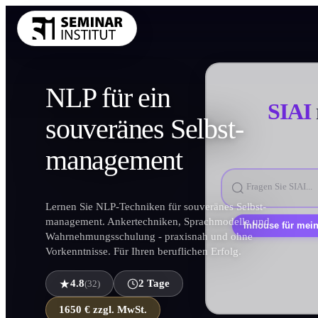
THEMENKRE
Führung und 
NLP für ein
SIAI
Kommunikatio
souveränes
Selbst­
Vertrieb und 
management
KI und Digit
Projekt und 
Marketing
Lernen Sie NLP-Techniken für souveränes Selbst­
management. Anker­techniken, Sprachmodelle und
Personal und 
Persönlic
Wahrnehmungs­schulung - praxisnah und ohne
Finanzen Con
Vorkenntniss­e. Für Ihren beruflichen Erfolg.
Einkauf und 
4.8
2 Tage
(32)
Alle Themen
1650 € zzgl. MwSt.