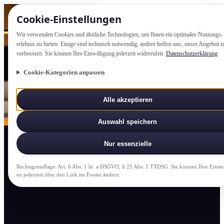
Cookie-Einstellung­en
Wir verwenden Cookies und ähnliche Technologien, um Ihnen ein optimales Nutzungs­
erlebnis zu bieten. Einige sind technisch notwendig, andere helfen uns, unser Angebot z
verbessern. Sie können Ihre Einwilligung jederzeit widerrufen.
Datenschutzerklärung
Cookie-Kategorien anpassen
Alle akzeptieren
Auswahl speichern
Nur essenzielle
Rechtsgrundlage: Art. 6 Abs. 1 lit. a DSGVO, § 25 Abs. 1 TTDSG. Sie können Ihre Einste
en jederzeit über den Link im Footer ändern.